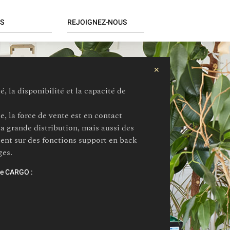
S
REJOIGNEZ-NOUS
Candidature spontanée
ratif
Postes à pourvoir
✕
ce
 la disponibilité et la capacité de
/ Finance
ique / Réseaux
e, la force de vente est en contact
 Organisation
la grande distribution, mais aussi des
e / RH / Paie
ent sur des fonctions support en back
ue
ges.
ng
pe CARGO :
dising
/ RSE
hain