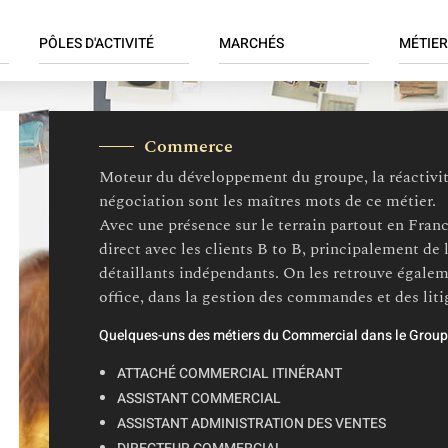
ION
PÔLES D'ACTIVITÉ
MARCHÉS
MÉTIER
LE
Négoce
Décoration et mobilier
Achats
Arts de la table et de la
Retail
Administ
Commerce
cuisine
Services
Commer
Moteur du développement du groupe, la réactivité,
Bricolage, jardinage et
Compta 
loisirs
négociation sont les maîtres mots de ce métier.
Informat
Avec une présence sur le terrain partout en Franc
Textile
SI / BI /
direct avec les clients B to B, principalement de 
Juridiqu
détaillants indépendants. On les retrouve égalem
Logistiq
office, dans la gestion des commandes et des liti
Marketi
Quelques-uns des métiers du Commercial dans le Grou
Merchan
ATTACHÉ COMMERCIAL ITINÉRANT
Qualité 
ASSISTANT COMMERCIAL
Retail
ASSISTANT ADMINISTRATION DES VENTES
Supply c