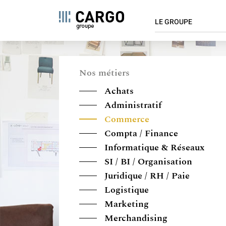
NAVIGAT
Panel de gestión de cookies
LE GROUPE
PRINCIPA
Pasar
Qui sommes-nous ?
al
contenido
Chiffres clés
Nos métiers
principal
Implantations
Achats
Valeurs
Administratif
Innovation
Commerce
Cargo s'engage
Compta / Finance
Informatique & Réseaux
SI / BI / Organisation
Juridique / RH / Paie
Logistique
Marketing
Merchandising