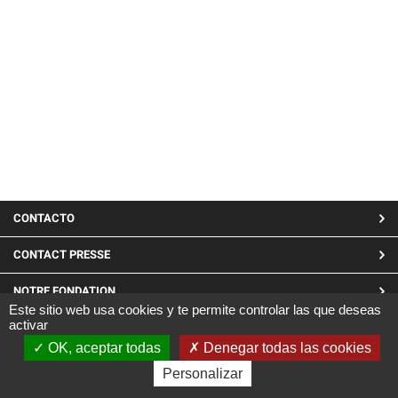
MENU
CONTACTO
PIED
CONTACT PRESSE
DE
NOTRE FONDATION
PAGE
Este sitio web usa cookies y te permite controlar las que deseas
activar
LINKEDIN
OK, aceptar todas
Denegar todas las cookies
Site réalisé par CARGO ©2019
Personalizar
|
Mentions Légales
|
Confidentialité et cookies