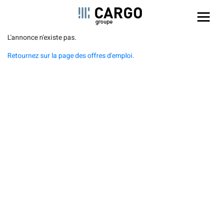
Panel de gestión de cookies
Pasar
L'annonce n'existe pas.
al
Retournez sur la page des offres d'emploi.
contenido
principal