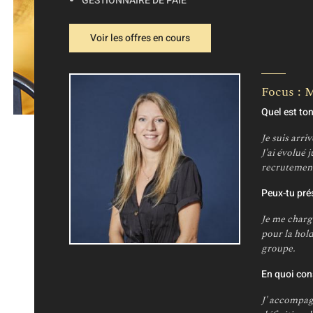
GESTIONNAIRE DE PAIE
Techniq
Transpor
Voir les offres en cours
Web
Focus : 
Quel est to
Je suis arri
J'ai évolué 
recrutemen
Peux-tu pré
Je me charg
pour la hold
groupe.
En quoi con
J' accompag