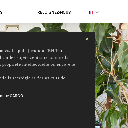
S
REJOIGNEZ-NOUS
FRENCH
Candidature spontanée
ENGLISH
ratif
Postes à pourvoir
✕
ce
iliales. Le pôle Juridique/RH/Paie
/ Finance
l sur les sujets centraux comme la
ique / Réseaux
 propriété intellectuelle ou encore le
 Organisation
e / RH / Paie
de la stratégie et des valeurs de
ue
ng
Groupe CARGO :
dising
/ RSE
hain