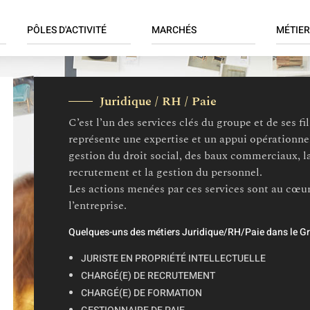
ION
PÔLES D'ACTIVITÉ
MARCHÉS
MÉTIER
LE
Négoce
Décoration et mobilier
Achats
Arts de la table et de la
Retail
Administ
Juridique / RH / Paie
cuisine
Services
Commer
C’est l’un des services clés du groupe et de ses f
Bricolage, jardinage et
Compta 
loisirs
représente une expertise et un appui opérationne
Informat
gestion du droit social, des baux commerciaux, la
Textile
SI / BI /
recrutement et la gestion du personnel.
Juridiqu
Les actions menées par ces services sont au cœur 
Logistiq
l’entreprise.
Marketi
Quelques-uns des métiers Juridique/RH/Paie dans le 
Merchan
JURISTE EN PROPRIÉTÉ INTELLECTUELLE
Qualité 
CHARGÉ(E) DE RECRUTEMENT
Retail
CHARGÉ(E) DE FORMATION
Supply c