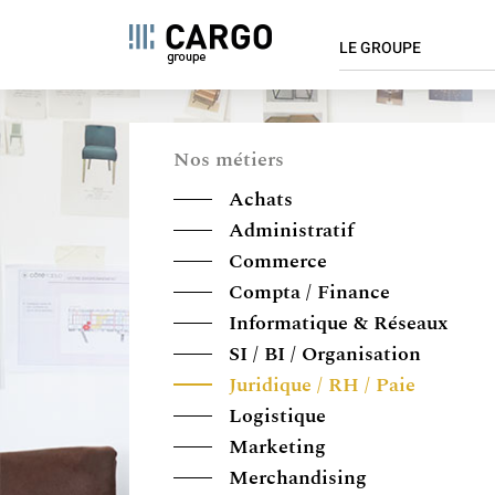
NAVIGAT
Panneau de gestion des cookies
LE GROUPE
PRINCIPA
Aller
Qui sommes-nous ?
au
contenu
Chiffres clés
Nos métiers
principal
Implantations
Achats
Valeurs
Administratif
Innovation
Commerce
Cargo s'engage
Compta / Finance
Informatique & Réseaux
SI / BI / Organisation
Juridique / RH / Paie
Logistique
Marketing
Merchandising