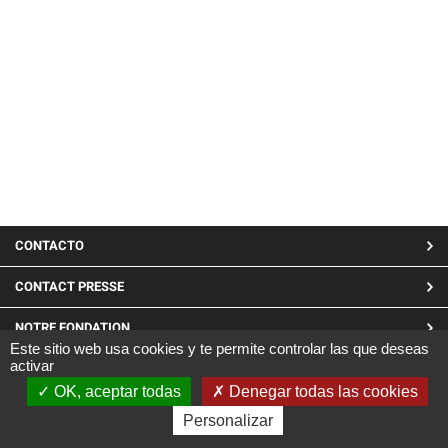
MENU
CONTACTO
PIED
CONTACT PRESSE
DE
NOTRE FONDATION
PAGE
Este sitio web usa cookies y te permite controlar las que deseas
activar
LINKEDIN
OK, aceptar todas
Denegar todas las cookies
Site réalisé par CARGO ©2019
Personalizar
|
Mentions Légales
|
Confidentialité et cookies