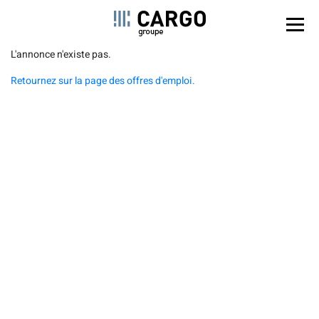
Panel de gestión de cookies
Pasar
L'annonce n'existe pas.
al
Retournez sur la page des offres d'emploi.
contenido
principal