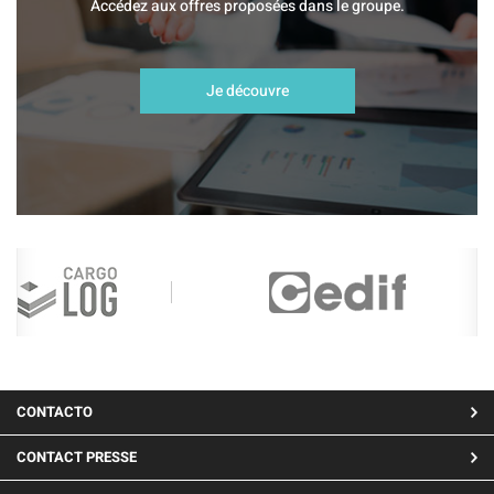
Accédez aux offres proposées dans le groupe.
Je découvre
MENU
CONTACTO
PIED
CONTACT PRESSE