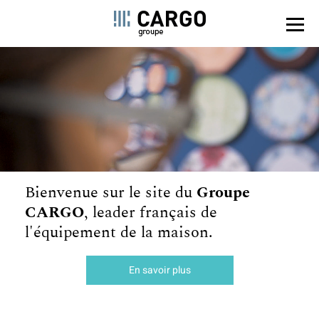
Panel de gestión de cookies
Pasar
al
contenido
principal
Bienvenue sur le site du
Groupe
CARGO
,
leader français de
l'équipement de la maison.
En savoir plus