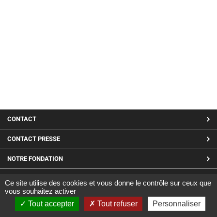
MENU
CONTACT
PIED
CONTACT PRESSE
DE
NOTRE FONDATION
PAGE
LINKEDIN
Ce site utilise des cookies et vous donne le contrôle sur ceux que
vous souhaitez activer
Site réalisé par CARGO ©2019
Tout accepter
Tout refuser
Personnaliser
|
Mentions Légales
|
Confidentialité et cookies