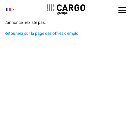
Panneau de gestion des cookies
FRENCH
ENGLISH
Aller
L'annonce n'existe pas.
au
Retournez sur la page des offres d'emploi.
contenu
principal