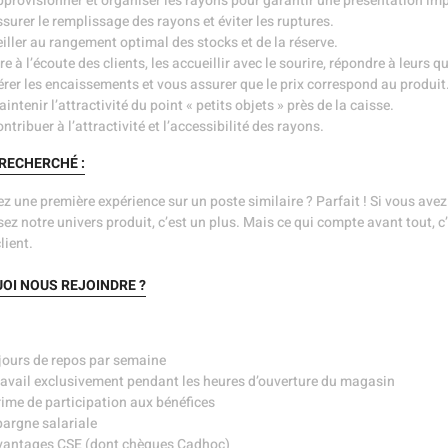
provisionner et organiser les rayons pour garantir une présentation im
surer le remplissage des rayons et éviter les ruptures.
iller au rangement optimal des stocks et de la réserve.
re à l’écoute des clients, les accueillir avec le sourire, répondre à leurs qu
rer les encaissements et vous assurer que le prix correspond au produit
intenir l’attractivité du point « petits objets » près de la caisse.
ntribuer à l’attractivité et l’accessibilité des rayons.
 RECHERCHÉ :
z une première expérience sur un poste similaire ? Parfait ! Si vous ave
ez notre univers produit, c’est un plus. Mais ce qui compte avant tout, c’
lient.
OI NOUS REJOINDRE ?
jours de repos par semaine
avail exclusivement pendant les heures d’ouverture du magasin
ime de participation aux bénéfices
argne salariale
vantages CSE (dont chèques Cadhoc)