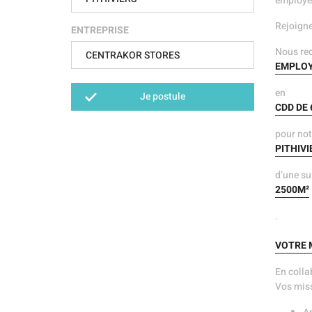
employeu
Rejoigne
ENTREPRISE
Nous re
CENTRAKOR STORES
EMPLOY
en
Je postule
CDD DE 
pour not
PITHIVI
d’une su
2500M²
.
VOTRE M
En colla
Vos miss