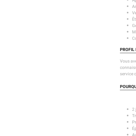
Ap
As
Ve
Êt
Gé
Ma
Co
PROFIL
Vous ave
connaiss
service c
POURQU
2 
Tr
Pr
Ép
A