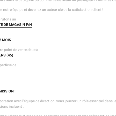
rs dans la catégorie du commerce de détail au prestigieux Palmarès Ca
Techniq
Transpor
z notre équipe et devenez un acteur clé de la satisfaction client !
Web
crutons un
E DE MAGASIN F/H
6 MOIS
re point de vente situé à
ERS (45)
perficie de
ISSION :
boration avec l'équipe de direction, vous jouerez un rôle essentiel dans
ions incluent :