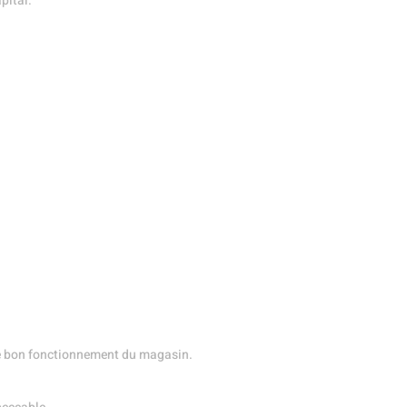
pital.
ue
t
 le bon fonctionnement du magasin.