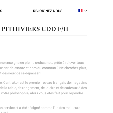
S
REJOIGNEZ-NOUS
FRENCH
Candidature spontanée
 PITHIVIERS CDD F/H
ENGLISH
ratif
Postes à pourvoir
ce
/ Finance
ique / Réseaux
 Organisation
ne enseigne en pleine croissance, prête à relever tous
e / RH / Paie
ine enrichissante et hors du commun ? Ne cherchez plus,
t désireux de se dépasser !
ue
ng
e, Centrakor est le premier réseau français de magasins
de la table, de rangement, de loisirs et de cadeaux à des
dising
votre philosophie, alors vous êtes fait pour rejoindre
/ RSE
on service et a été désigné comme l'un des meilleurs
hain