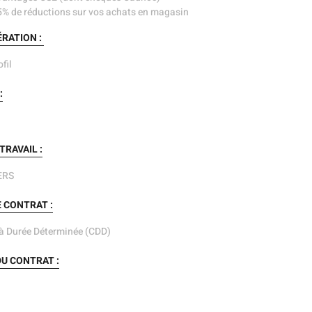
% de réductions sur vos achats en magasin
RATION :
fil
:
 TRAVAIL :
ERS
 CONTRAT :
à Durée Déterminée (CDD)
DU CONTRAT :