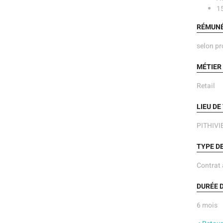
15
RÉMUNÉ
selon pro
MÉTIER 
Retail
LIEU DE
PITHIVI
TYPE DE
Contrat 
DURÉE 
6 mois