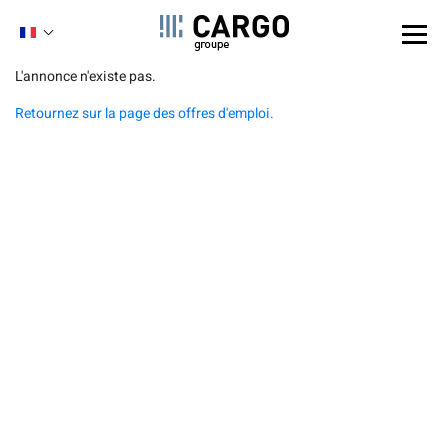
Panneau de gestion des cookies
FRENCH
ENGLISH
Aller
L'annonce n'existe pas.
au
Retournez sur la page des offres d'emploi.
contenu
principal