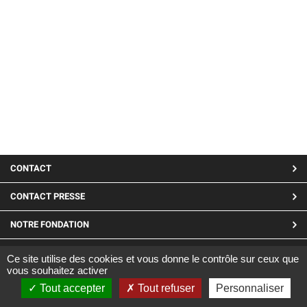
MENU
CONTACT
PIED
CONTACT PRESSE
DE
NOTRE FONDATION
PAGE
LINKEDIN
Ce site utilise des cookies et vous donne le contrôle sur ceux que
vous souhaitez activer
Site réalisé par CARGO ©2019
Tout accepter
Tout refuser
Personnaliser
|
Mentions Légales
|
Confidentialité et cookies