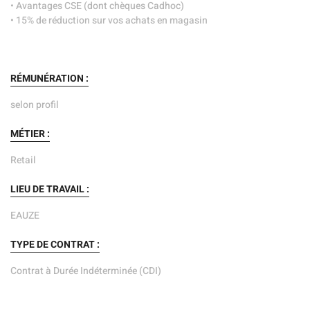
• Avantages CSE (dont chèques Cadhoc)
• 15% de réduction sur vos achats en magasin
RÉMUNÉRATION :
selon profil
MÉTIER :
Retail
LIEU DE TRAVAIL :
EAUZE
TYPE DE CONTRAT :
Contrat à Durée Indéterminée (CDI)