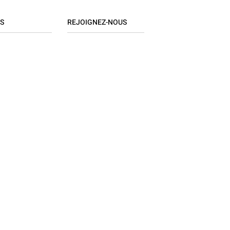
S
REJOIGNEZ-NOUS
Candidature spontanée
ratif
Postes à pourvoir
ce
/ Finance
ique / Réseaux
 Organisation
e / RH / Paie
ue
ng
dising
/ RSE
hain