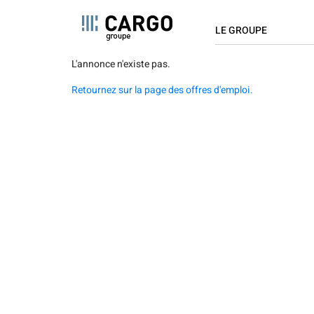
NAVIGAT
Panel de gestión de cookies
LE GROUPE
PRINCIPA
Pasar
L'annonce n'existe pas.
Qui sommes-nous ?
al
Retournez sur la page des offres d'emploi.
contenido
Chiffres clés
principal
Implantations
Valeurs
Innovation
Cargo s'engage