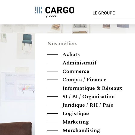
NAVIGAT
Panel de gestión de cookies
LE GROUPE
PRINCIPA
Pasar
Qui sommes-nous ?
al
contenido
Chiffres clés
Nos métiers
principal
Implantations
Achats
Valeurs
Administratif
Innovation
Commerce
Cargo s'engage
Compta / Finance
Informatique & Réseaux
SI / BI / Organisation
Juridique / RH / Paie
Logistique
Marketing
Merchandising