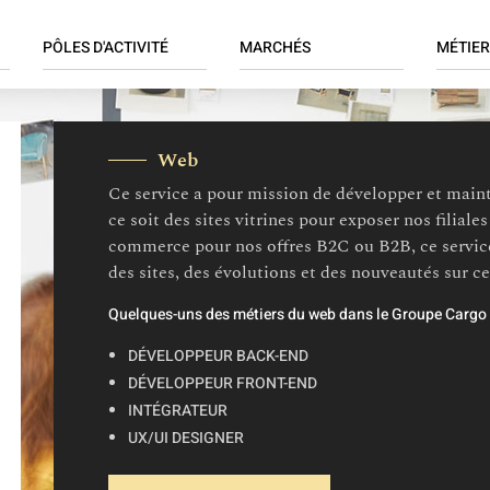
ION
PÔLES D'ACTIVITÉ
MARCHÉS
MÉTIER
LE
Négoce
Décoration et mobilier
Achats
Arts de la table et de la
Retail
Administ
Web
cuisine
Services
Commer
Ce service a pour mission de développer et maint
Bricolage, jardinage et
Compta 
loisirs
ce soit des sites vitrines pour exposer nos filiale
Informat
commerce pour nos offres B2C ou B2B, ce servic
Textile
SI / BI /
des sites, des évolutions et des nouveautés sur c
Juridiqu
Quelques-uns des métiers du web dans le Groupe Cargo 
Logistiq
Marketi
DÉVELOPPEUR BACK-END
Merchan
DÉVELOPPEUR FRONT-END
INTÉGRATEUR
Qualité 
UX/UI DESIGNER
Retail
Supply c