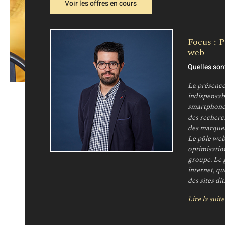
Voir les offres en cours
Techniq
Transpor
Web
Focus : 
web
Quelles son
La présence 
indispensabl
smartphones
des recherch
des marques
Le pôle web
optimisation
groupe. Le 
internet, qu
des sites dit
Lire la suite.