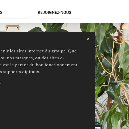
S
REJOIGNEZ-NOUS
Candidature spontanée
ratif
Postes à pourvoir
✕
ce
enir les sites internet du groupe. Que
/ Finance
s ou nos marques, ou des sites e-
ique / Réseaux
e est le garant du bon fonctionnement
 Organisation
es supports digitaux.
e / RH / Paie
:
ue
ng
dising
/ RSE
hain