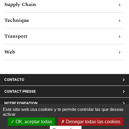
Supply Chain
Technique
Transport
Web
MENU
CONTACTO
PIED
CONTACT PRESSE
DE
NOTRE FONDATION
PAGE
Este sitio web usa cookies y te permite controlar las que deseas
activar
LINKEDIN
OK, aceptar todas
Denegar todas las cookies
Site réalisé par CARGO ©2019