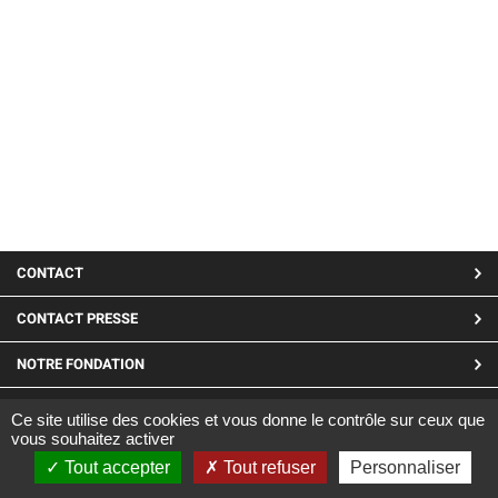
MENU
CONTACT
PIED
CONTACT PRESSE
DE
NOTRE FONDATION
PAGE
LINKEDIN
Ce site utilise des cookies et vous donne le contrôle sur ceux que
vous souhaitez activer
Site réalisé par CARGO ©2019
Tout accepter
Tout refuser
Personnaliser
|
Mentions Légales
|
Confidentialité et cookies