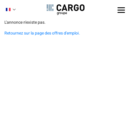
Panneau de gestion des cookies
FRENCH
ENGLISH
Aller
L'annonce n'existe pas.
au
Retournez sur la page des offres d'emploi.
contenu
principal