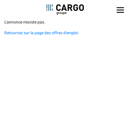
Panel de gestión de cookies
Pasar
L'annonce n'existe pas.
al
Retournez sur la page des offres d'emploi.
contenido
principal