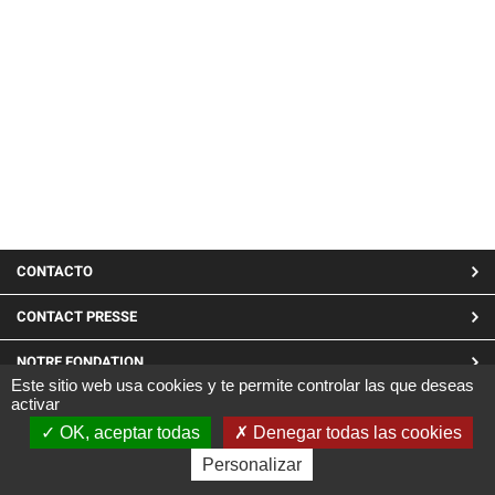
MENU
CONTACTO
PIED
CONTACT PRESSE
DE
NOTRE FONDATION
PAGE
Este sitio web usa cookies y te permite controlar las que deseas
activar
LINKEDIN
OK, aceptar todas
Denegar todas las cookies
Site réalisé par CARGO ©2019
Personalizar
|
Mentions Légales
|
Confidentialité et cookies