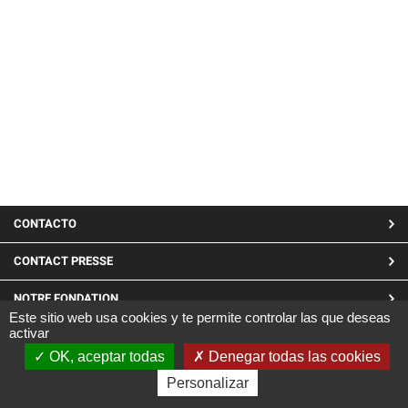
MENU
CONTACTO
PIED
CONTACT PRESSE
DE
NOTRE FONDATION
PAGE
Este sitio web usa cookies y te permite controlar las que deseas
activar
LINKEDIN
OK, aceptar todas
Denegar todas las cookies
Site réalisé par CARGO ©2019
Personalizar
|
Mentions Légales
|
Confidentialité et cookies