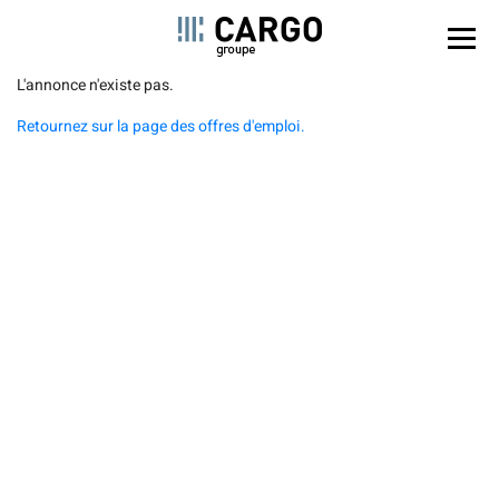
Panel de gestión de cookies
Pasar
L'annonce n'existe pas.
al
Retournez sur la page des offres d'emploi.
contenido
principal