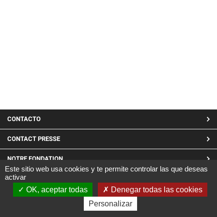
MENU
CONTACTO
PIED
CONTACT PRESSE
DE
NOTRE FONDATION
PAGE
Este sitio web usa cookies y te permite controlar las que deseas
activar
LINKEDIN
OK, aceptar todas
Denegar todas las cookies
Site réalisé par CARGO ©2019
Personalizar
|
Mentions Légales
|
Confidentialité et cookies