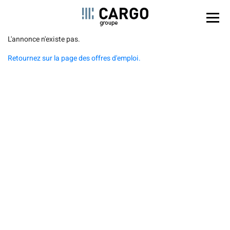
Panel de gestión de cookies
Pasar
L'annonce n'existe pas.
al
Retournez sur la page des offres d'emploi.
contenido
principal